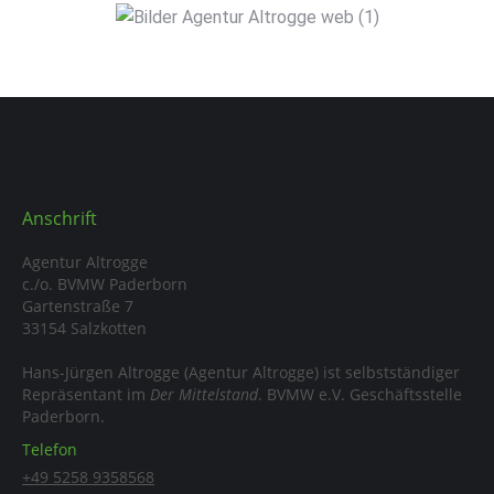
Anschrift
Agentur Altrogge
c./o. BVMW Paderborn
Gartenstraße 7
33154 Salzkotten
Hans-Jürgen Altrogge (Agentur Altrogge) ist selbstständiger
Repräsentant im
Der Mittelstand
. BVMW e.V. Geschäftsstelle
Paderborn.
Telefon
+49 5258 9358568